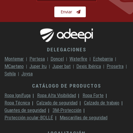
Enviar
DELEGACIONES
Montemar
Pertesa
Doncel
Waterfire
Echebarria
MCaetano
Juper Iru
Juper bat
Dexis Ibérica
Prosetra
Sehila
Joysa
CATÁLOGO DE PRODUCTOS
Ropa Ignífuga
Ropa Alta Visibilidad
Ropa Forte
Ropa Técnica
Calzado de seguridad
Calzado de trabajo
Guantes de seguridad
3M-Protección
Protección ocular-BOLLÉ
Mascarillas de seguridad