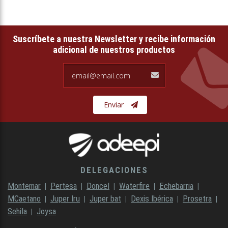
Suscríbete a nuestra Newsletter y recibe información
adicional de nuestros productos
email@email.com
Enviar
DELEGACIONES
Montemar
Pertesa
Doncel
Waterfire
Echebarria
MCaetano
Juper Iru
Juper bat
Dexis Ibérica
Prosetra
Sehila
Joysa