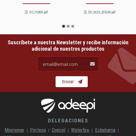
DC_TURIN.pdf
DC_NIZA_230224.pdf
Suscríbete a nuestra Newsletter y recibe información
adicional de nuestros productos
email@email.com
Enviar
DELEGACIONES
Montemar
Pertesa
Doncel
Waterfire
Echebarria