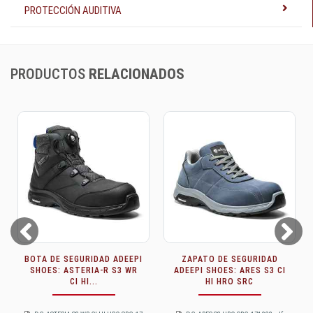
PROTECCIÓN AUDITIVA
PRODUCTOS
RELACIONADOS
Prev
Next
 DE SEGURIDAD ADEEPI
ZAPATO DE SEGURIDAD
ZAPAT
ES: ASTERIA-R S3 WR
ADEEPI SHOES: ARES S3 CI
ADEEPI 
CI HI...
HI HRO SRC
C