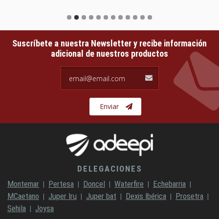
Suscríbete a nuestra Newsletter y recibe información
adicional de nuestros productos
email@email.com
Enviar
DELEGACIONES
Montemar
Pertesa
Doncel
Waterfire
Echebarria
MCaetano
Juper Iru
Juper bat
Dexis Ibérica
Prosetra
Sehila
Joysa