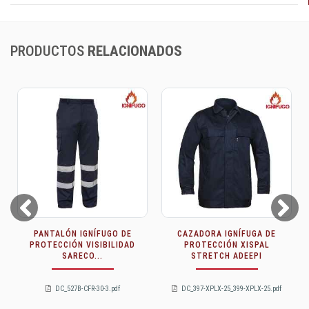
PRODUCTOS
RELACIONADOS
Prev
Next
RA IGNÍFUGA DE
PANTALÓN IGNÍFUGO DE
0707 CA
CCIÓN XISPAL
PROTECCIÓN XISPAL
RETAR
ETCH ADEEPI
STRETCH...
ANTIES
PLX-25_399-XPLX-25.pdf
DC_597-XPLX-25.pdf
DC_07