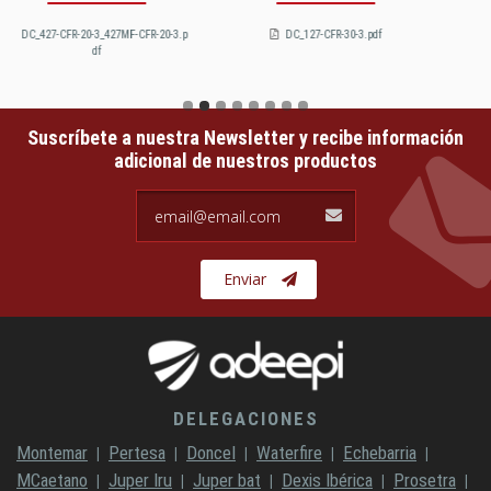
DC_127-CFR-30-3.pdf
DC_327AV-CFR-30-3.pdf
Suscríbete a nuestra Newsletter y recibe información
adicional de nuestros productos
email@email.com
Enviar
DELEGACIONES
Montemar
Pertesa
Doncel
Waterfire
Echebarria
MCaetano
Juper Iru
Juper bat
Dexis Ibérica
Prosetra