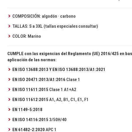
COMPOSICIÓN: algodón · carbono
TALLAS: S a 3XL (tallas especiales consultar)
COLOR: Marino
CUMPLE con las exigencias del Reglamento (UE) 2016/425 en bas
aplicación de las normas:
EN ISO 13688:2013 Y EN ISO 13688:2013/A1:2021
EN ISO 20471:2013/A1:2016
Clase 1
EN ISO 11611:2015
Clase 1 A1+A2
EN ISO 11612:2015
A1, A2, B1, C1, E1, F1
EN 1149-5:2018
EN ISO 14116:2015
3/50H/40
EN 61482-2:2020
APC 1