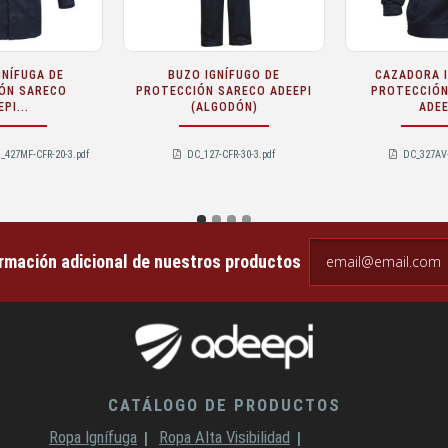
GNÍFUGA DE
BUZO IGNÍFUGO DE
CAZADORA S
 VISIBILIDAD
PROTECCIÓN VISIBILIDAD
VISIBILID
CO...
SARECO...
(ALG
3_427BMF-CFR-20-3.p
DC_127B-CFR-30-3.pdf
DC_347-
df
DC_547-CFR-30
email@email.com
ormación adicional de nuestros productos
CATÁLOGO DE PRODUCTOS
Ropa Ignífuga
Ropa Alta Visibilidad