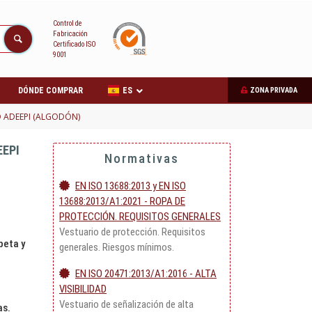
Control de
Fabricación
Certificado ISO
9001
DÓNDE COMPRAR
ES
ZONA PRIVADA
 ADEEPI (ALGODÓN)
EEPI
Normativas
EN ISO 13688:2013 y EN ISO
13688:2013/A1:2021 - ROPA DE
PROTECCIÓN. REQUISITOS GENERALES
Vestuario de protección. Requisitos
peta y
generales. Riesgos mínimos.
EN ISO 20471:2013/A1:2016 - ALTA
VISIBILIDAD
Vestuario de señalización de alta
as.