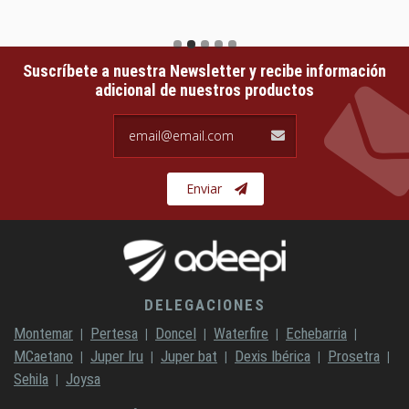
Suscríbete a nuestra Newsletter y recibe información
adicional de nuestros productos
email@email.com
Enviar
DELEGACIONES
Montemar
Pertesa
Doncel
Waterfire
Echebarria
MCaetano
Juper Iru
Juper bat
Dexis Ibérica
Prosetra
Sehila
Joysa