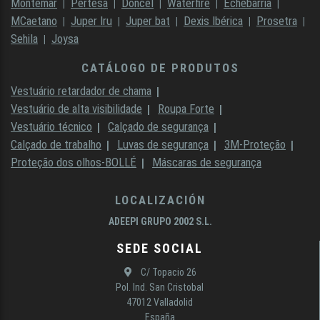
Montemar
Pertesa
Doncel
Waterfire
Echebarria
MCaetano
Juper Iru
Juper bat
Dexis Ibérica
Prosetra
Sehila
Joysa
CATÁLOGO DE PRODUTOS
Vestuário retardador de chama
Vestuário de alta visibilidade
Roupa Forte
Vestuário técnico
Calçado de segurança
Calçado de trabalho
Luvas de segurança
3M-Proteção
Proteção dos olhos-BOLLÉ
Máscaras de segurança
LOCALIZACIÓN
ADEEPI GRUPO 2002 S.L.
SEDE SOCIAL
C/ Topacio 26
Pol. Ind. San Cristobal
47012 Valladolid
España