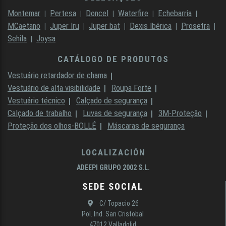
Montemar
Pertesa
Doncel
Waterfire
Echebarria
MCaetano
Juper Iru
Juper bat
Dexis Ibérica
Prosetra
Sehila
Joysa
CATÁLOGO DE PRODUTOS
Vestuário retardador de chama
Vestuário de alta visibilidade
Roupa Forte
Vestuário técnico
Calçado de segurança
Calçado de trabalho
Luvas de segurança
3M-Proteção
Proteção dos olhos-BOLLÉ
Máscaras de segurança
LOCALIZACIÓN
ADEEPI GRUPO 2002 S.L.
SEDE SOCIAL
C/ Topacio 26
Pol. Ind. San Cristobal
47012 Valladolid