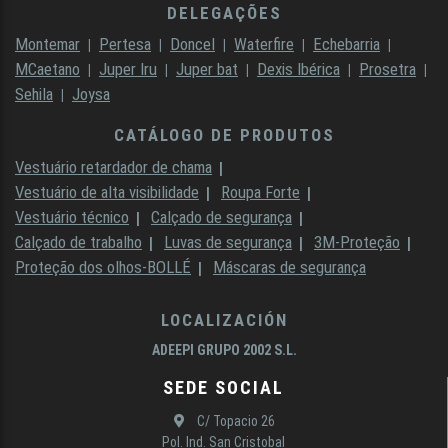
DELEGAÇÕES
Montemar
Pertesa
Doncel
Waterfire
Echebarria
MCaetano
Juper Iru
Juper bat
Dexis Ibérica
Prosetra
Sehila
Joysa
CATÁLOGO DE PRODUTOS
Vestuário retardador de chama
Vestuário de alta visibilidade
Roupa Forte
Vestuário técnico
Calçado de segurança
Calçado de trabalho
Luvas de segurança
3M-Proteção
Proteção dos olhos-BOLLÉ
Máscaras de segurança
LOCALIZACIÓN
ADEEPI GRUPO 2002 S.L.
SEDE SOCIAL
C/ Topacio 26
Pol. Ind. San Cristobal