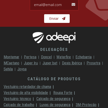
email@email.com
Enviar
DELEGAÇÕES
Montemar
Pertesa
Doncel
Waterfire
Echebarria
MCaetano
Juper Iru
Juper bat
Dexis Ibérica
Prosetra
Sehila
Joysa
CATÁLOGO DE PRODUTOS
Vestuário retardador de chama
Vestuário de alta visibilidade
Roupa Forte
Vestuário técnico
Calçado de segurança
Calçado de trabalho
Luvas de segurança
3M-Proteção