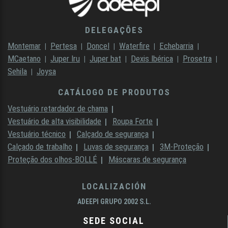
certamente saberemos responder.
DELEGAÇÕES
Montemar
Pertesa
Doncel
Waterfire
Echebarria
MCaetano
Juper Iru
Juper bat
Dexis Ibérica
Prosetra
Sehila
Joysa
CATÁLOGO DE PRODUTOS
Vestuário retardador de chama
Vestuário de alta visibilidade
Roupa Forte
Vestuário técnico
Calçado de segurança
Calçado de trabalho
Luvas de segurança
3M-Proteção
Proteção dos olhos-BOLLÉ
Máscaras de segurança
LOCALIZACIÓN
ADEEPI GRUPO 2002 S.L.
SEDE SOCIAL