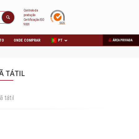
Controlo da
produção
Certificação ISO
9001
TO
ONDE COMPRAR
PT
ÁREA PRIVADA
Ã TÁTIL
ã tátil