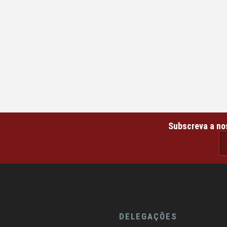
Subscreva a no
email@ema
DELEGAÇÕES