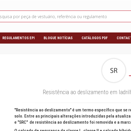
REGULAMENTOS EPI
BLOGUE NOTÍCIAS
CATÁLOGOS PDF
CONTAC
Resistência ao deslizamento em ladril
"Resistência ao deslizamento" é um termo específico que se re
solo. Entre as principais alterações introduzidas pela atuali
e "SRC" de resistência ao deslizamento foi removida e a marca
O calçado de segurança da classe I, classe II e calçado híb