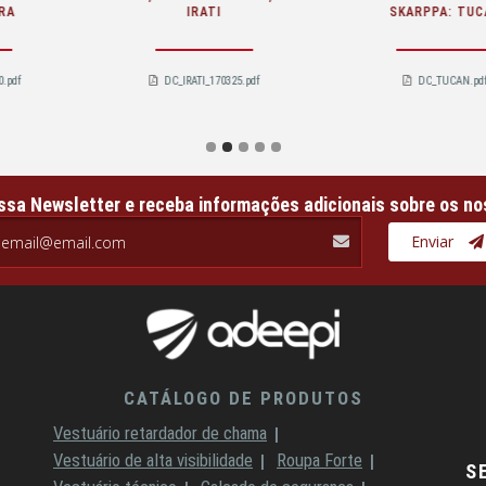
A: TUCAN
SKARPPA: NIZA O1 FO SR
SKARPPA: 
UCAN.pdf
DC_NIZA_230224.pdf
DC_PARU
ssa Newsletter e receba informações adicionais sobre os no
il.com
Enviar
CATÁLOGO DE PRODUTOS
Vestuário retardador de chama
Vestuário de alta visibilidade
Roupa Forte
S