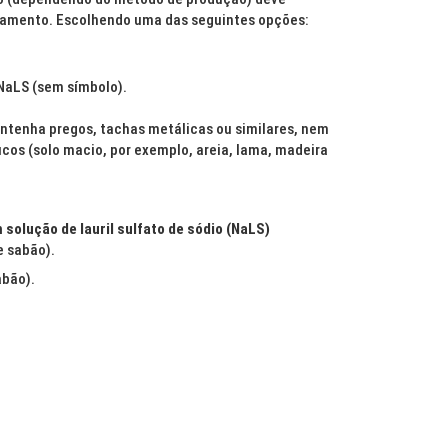
izamento. Escolhendo uma das seguintes opções:
NaLS (sem símbolo).
contenha pregos, tachas metálicas ou similares, nem
icos (solo macio, por exemplo, areia, lama, madeira
olução de lauril sulfato de sódio (NaLS)
 sabão).
abão).