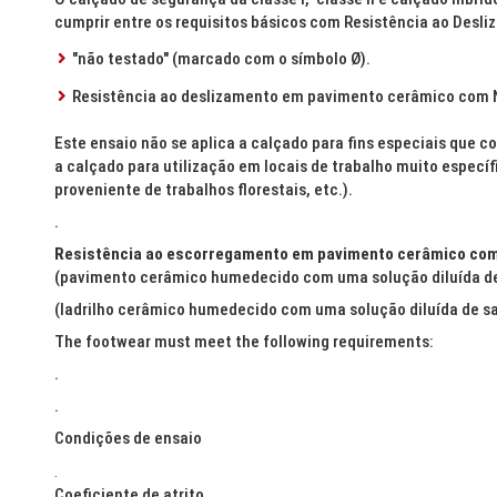
cumprir entre os requisitos básicos com Resistência ao Desl
"não testado" (marcado com o símbolo Ø).
Resistência ao deslizamento em pavimento cerâmico com 
Este ensaio não se aplica a calçado para fins especiais que 
a calçado para utilização em locais de trabalho muito específ
proveniente de trabalhos florestais, etc.).
.
Resistência ao escorregamento em pavimento cerâmico com s
(pavimento cerâmico humedecido com uma solução diluída de
(ladrilho cerâmico humedecido com uma solução diluída de s
The footwear must meet the following requirements:
.
.
Condições de ensaio
.
Coeficiente de atrito