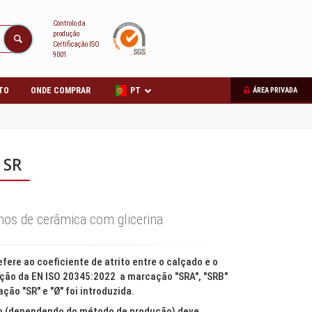
Controlo da
produção
Certificação ISO
9001
TO
ONDE COMPRAR
PT
ÁREA PRIVADA
SR
hos de cerâmica com glicerina
fere ao coeficiente de atrito entre o calçado e o
zação da EN ISO 20345:2022 a marcação "SRA", "SRB"
ção "SR" e "Ø" foi introduzida.
rido (dependendo do método de produção) deve