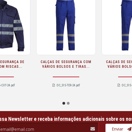
PÓLO SAREMO RETARDADOR
CASACO DE PROTECÇÃO DA
DE CHAMA VISIBILIDADE...
VISIBILIDADE SARECO
ADEEPI...
DC_487SG-MOD-24.pdf
DC_327B-CFR-30-3.pdf
ssa Newsletter e receba informações adicionais sobre os no
il.com
Enviar