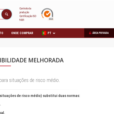
Controlo da
produção
Certificação ISO
9001
TO
ONDE COMPRAR
PT
ÁREA PRIVADA
ISIBILIDADE MELHORADA
para situações de risco médio.
ituações de risco médio) substitui duas normas:
.
nal.