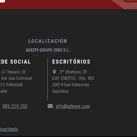
LOCALIZACIÓN
ADEEPI GRUPO 2002 S.L.
EDE SOCIAL
ESCRITÓRIOS
C/ Topacio 26
Pº Ubarburu, 39
. Ind. San Cristobal
Edif. ENERTIC - Ofic. 403
12 Valladolid
20014 San Sebastián -
paña
Gipuzkoa
983.219.355
info@adeepi.com
rivacidade