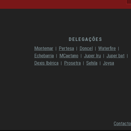
DELEGAÇÕES
Montemar
Pertesa
Doncel
Waterfire
Echebarria
MCaetano
Juper Iru
Juper bat
Dexis Ibérica
Prosetra
Sehila
Joysa
Contacto