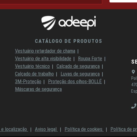
CATÁLOGO DE PRODUTOS
Vestuário retardador de chama
Vestuário de alta visibilidade
Roupa Forte
S
Vestuário técnico
Calçado de segurança
Calçado de trabalho
Luvas de segurança
Pol
3M-Proteção
Proteção dos olhos-BOLLÉ
470
Máscaras de segurança
Es
 e localização
Aviso legal
Política de cookies
Política de p