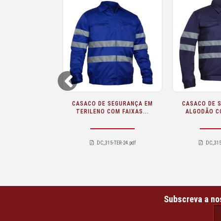
Prev
MACACÃO DE SEGURANÇA EM
CAMISA DE VISIBILIDADE
ALGODÃO COM FAIXAS...
RETARDADORA DE CHAMA
SARECO...
DC_115-COT-24.pdf
DC_427B-CFR-20-3_427BMF-CFR-20-3.p
df
Subscreva a no
email@ema