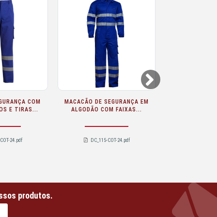
Next
SARECO ADEEPI CALÇAS DE
SARECO ADEEPI (ALGODÃO)
PROTECÇÃO DE
MACACÃO DE VISIBILIDADE...
VISIBILIDADE...
DC_527B-CFR-30-3.pdf
DC_127B-CFR-30-3.pdf
ssos produtos.