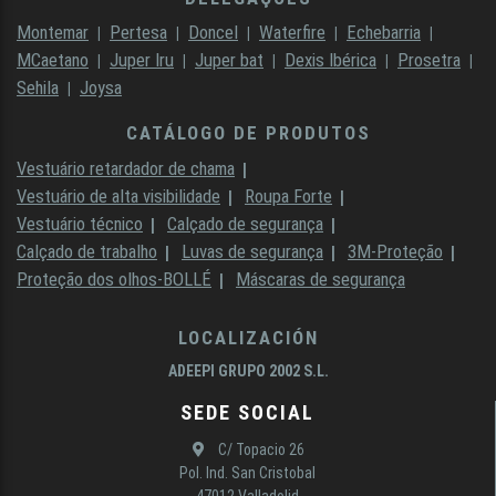
Montemar
Pertesa
Doncel
Waterfire
Echebarria
MCaetano
Juper Iru
Juper bat
Dexis Ibérica
Prosetra
Sehila
Joysa
CATÁLOGO DE PRODUTOS
Vestuário retardador de chama
Vestuário de alta visibilidade
Roupa Forte
Vestuário técnico
Calçado de segurança
Calçado de trabalho
Luvas de segurança
3M-Proteção
Proteção dos olhos-BOLLÉ
Máscaras de segurança
LOCALIZACIÓN
ADEEPI GRUPO 2002 S.L.
SEDE SOCIAL
C/ Topacio 26
Pol. Ind. San Cristobal
47012 Valladolid