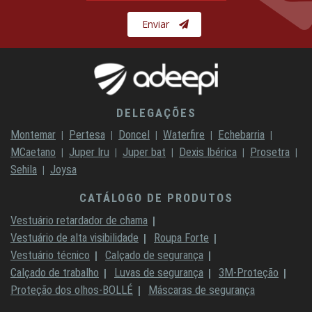
Enviar
DELEGAÇÕES
Montemar
Pertesa
Doncel
Waterfire
Echebarria
MCaetano
Juper Iru
Juper bat
Dexis Ibérica
Prosetra
Sehila
Joysa
CATÁLOGO DE PRODUTOS
Vestuário retardador de chama
Vestuário de alta visibilidade
Roupa Forte
Vestuário técnico
Calçado de segurança
Calçado de trabalho
Luvas de segurança
3M-Proteção
Proteção dos olhos-BOLLÉ
Máscaras de segurança