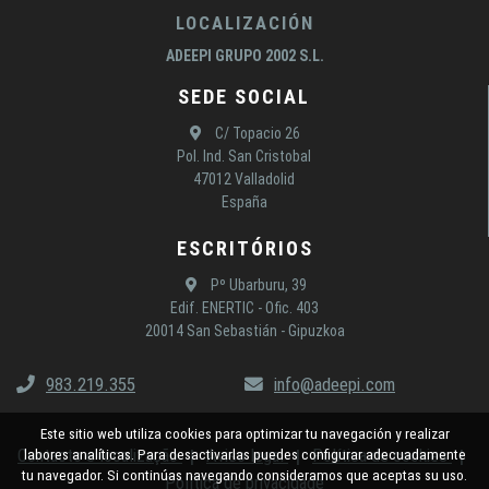
LOCALIZACIÓN
ADEEPI GRUPO 2002 S.L.
SEDE SOCIAL
C/ Topacio 26
Pol. Ind. San Cristobal
47012 Valladolid
España
ESCRITÓRIOS
Pº Ubarburu, 39
Edif. ENERTIC - Ofic. 403
20014 San Sebastián - Gipuzkoa
983.219.355
info@adeepi.com
Este sitio web utiliza cookies para optimizar tu navegación y realizar
Contacto e localização
Aviso legal
Política de cookies
labores analíticas. Para desactivarlas puedes configurar adecuadamente
tu navegador. Si continúas navegando consideramos que aceptas su uso.
Política de privacidade