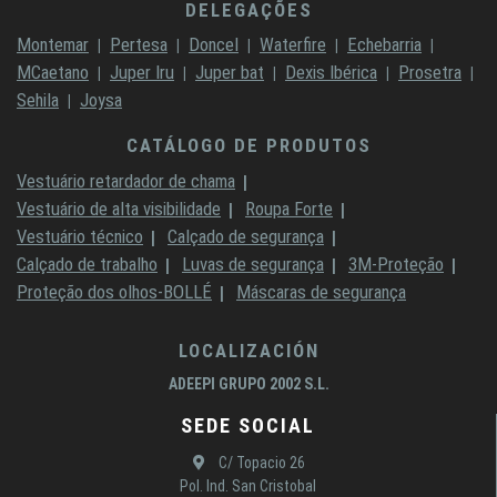
DELEGAÇÕES
Montemar
Pertesa
Doncel
Waterfire
Echebarria
MCaetano
Juper Iru
Juper bat
Dexis Ibérica
Prosetra
Sehila
Joysa
CATÁLOGO DE PRODUTOS
Vestuário retardador de chama
Vestuário de alta visibilidade
Roupa Forte
Vestuário técnico
Calçado de segurança
Calçado de trabalho
Luvas de segurança
3M-Proteção
Proteção dos olhos-BOLLÉ
Máscaras de segurança
LOCALIZACIÓN
ADEEPI GRUPO 2002 S.L.
SEDE SOCIAL
C/ Topacio 26
Pol. Ind. San Cristobal