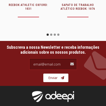
SAPATO DE TRABALHO
CALÇADO DE SEGURANÇA
CA
ATLÉTICO REEBOK: 1076
SKARPPA: PARUZZARO
DC_PARUZZARO.pdf
Subscreva a nossa Newsletter e receba informações
adicionais sobre os nossos produtos.
email@email.com
Enviar