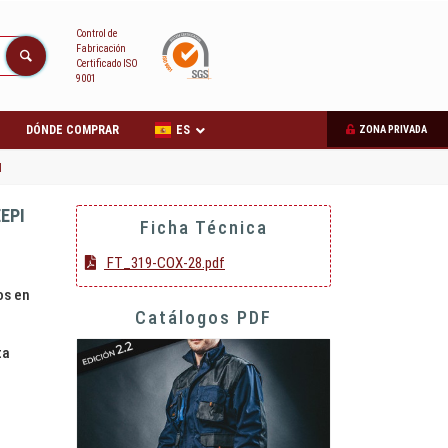
Control de
Fabricación
Certificado ISO
9001
DÓNDE COMPRAR
ES
ZONA PRIVADA
I
EPI
Ficha Técnica
FT_319-COX-28.pdf
os en
Catálogos PDF
ta