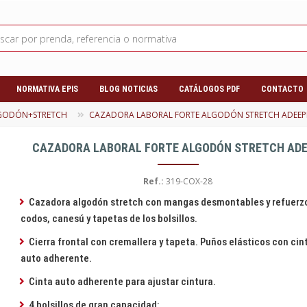
NORMATIVA EPIS
BLOG NOTICIAS
CATÁLOGOS PDF
CONTACTO
LGODÓN+STRETCH
CAZADORA LABORAL FORTE ALGODÓN STRETCH ADEEP
CAZADORA LABORAL FORTE ALGODÓN STRETCH ADE
Ref.:
319-COX-28
Cazadora algodón stretch con mangas desmontables y refuerz
codos, canesú y tapetas de los bolsillos.
Cierra frontal con cremallera y tapeta. Puños elásticos con cin
auto adherente.
Cinta auto adherente para ajustar cintura.
4 bolsillos de gran capacidad: