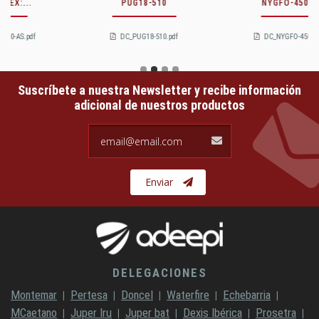
PUG18-510
NYGFO-450-NP
DC_PUG18-510.pdf
DC_NYGFO-450-NP.pdf
Suscríbete a nuestra Newsletter y recibe información
adicional de nuestros productos
email@email.com
Enviar
DELEGACIONES
Montemar
Pertesa
Doncel
Waterfire
Echebarria
MCaetano
Juper Iru
Juper bat
Dexis Ibérica
Prosetra