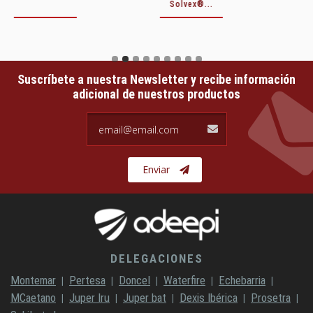
Solvex®...
Suscríbete a nuestra Newsletter y recibe información
adicional de nuestros productos
email@email.com
Enviar
DELEGACIONES
Montemar
Pertesa
Doncel
Waterfire
Echebarria
MCaetano
Juper Iru
Juper bat
Dexis Ibérica
Prosetra