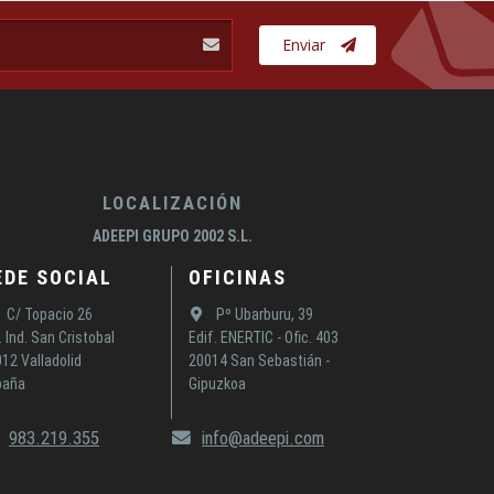
Enviar
LOCALIZACIÓN
ADEEPI GRUPO 2002 S.L.
EDE SOCIAL
OFICINAS
C/ Topacio 26
Pº Ubarburu, 39
. Ind. San Cristobal
Edif. ENERTIC - Ofic. 403
12 Valladolid
20014 San Sebastián -
paña
Gipuzkoa
983.219.355
info@adeepi.com