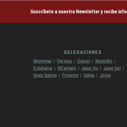
Suscríbete a nuestra Newsletter y recibe inf
DELEGACIONES
Montemar
Pertesa
Doncel
Waterfire
Echebarria
MCaetano
Juper Iru
Juper bat
Dexis Ibérica
Prosetra
Sehila
Joysa