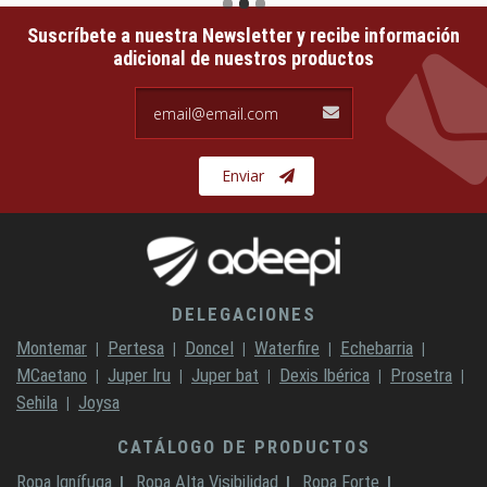
Suscríbete a nuestra Newsletter y recibe información
adicional de nuestros productos
email@email.com
Enviar
DELEGACIONES
Montemar
Pertesa
Doncel
Waterfire
Echebarria
MCaetano
Juper Iru
Juper bat
Dexis Ibérica
Prosetra
Sehila
Joysa
CATÁLOGO DE PRODUCTOS
Ropa Ignífuga
Ropa Alta Visibilidad
Ropa Forte