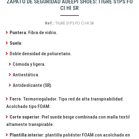
ZAPATO DE SEGURIDAD ADEEPI SHOES: TIGRE S1PS FO
CI HI SR
Ref.:
TIGRE S1PS FO CI HI SR
Puntera
: Fibra de vidrio.
Suela
:
Doble densidad de poliuretano.
Cómoda y ligera.
Antiestática.
Antideslizante (SR).
Forro
: Termorregulador. Tipo red de alta transpirabilidad.
Acolchado tipo FOAM.
Corte superior
: Piel suede beige combinada con malla textil
altamente transpirable.
Plantilla interior
: plantilla poliéster FOAM con acolchado en