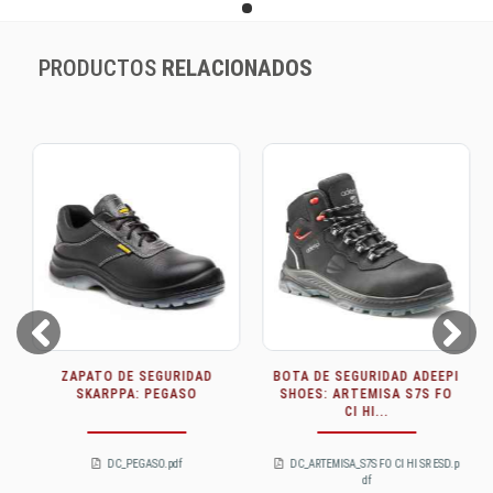
PRODUCTOS
RELACIONADOS
Prev
Next
ZAPATO DE SEGURIDAD
BOTA DE SEGURIDAD ADEEPI
SKARPPA: PEGASO
SHOES: ARTEMISA S7S FO
CI HI...
DC_PEGASO.pdf
DC_ARTEMISA_S7S FO CI HI SR ESD.p
df