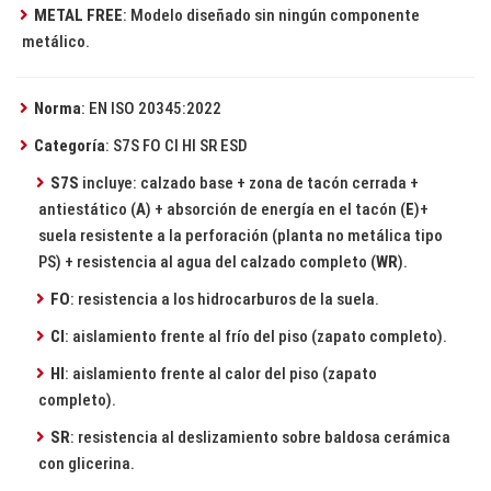
METAL FREE
: Modelo diseñado sin ningún componente
metálico.
Norma
: EN ISO 20345:2022
Categoría
: S7S FO CI HI SR ESD
S7S
incluye: calzado base + zona de tacón cerrada +
antiestático (
A
) + absorción de energía en el tacón (
E
)+
suela resistente a la perforación (planta no metálica tipo
PS) + resistencia al agua del calzado completo (
WR
).
FO
: resistencia a los hidrocarburos de la suela.
CI
: aislamiento frente al frío del piso (zapato completo).
HI
: aislamiento frente al calor del piso (zapato
completo).
SR
: resistencia al deslizamiento sobre baldosa cerámica
con glicerina.