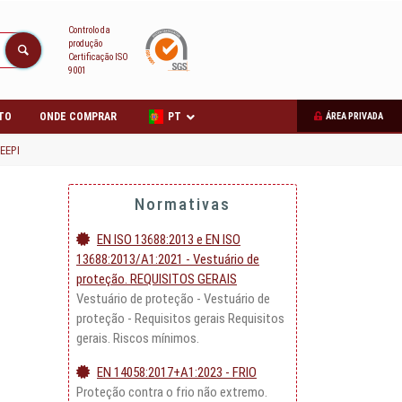
Controlo da
produção
Certificação ISO
9001
TO
ONDE COMPRAR
PT
ÁREA PRIVADA
EEPI
Normativas
EN ISO 13688:2013 e EN ISO
13688:2013/A1:2021 - Vestuário de
proteção. REQUISITOS GERAIS
Vestuário de proteção - Vestuário de
proteção - Requisitos gerais Requisitos
gerais. Riscos mínimos.
EN 14058:2017+A1:2023 - FRIO
Proteção contra o frio não extremo.