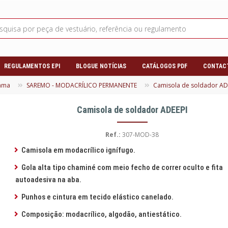
REGULAMENTOS EPI
BLOGUE NOTÍCIAS
CATÁLOGOS PDF
CONTAC
hama
SAREMO - MODACRÍLICO PERMANENTE
Camisola de soldador AD
Camisola de soldador ADEEPI
Ref.:
307-MOD-38
Camisola em modacrílico ignífugo.
Gola alta tipo chaminé com meio fecho de correr oculto e fita
autoadesiva na aba.
Punhos e cintura em tecido elástico canelado.
Composição: modacrílico, algodão, antiestático.