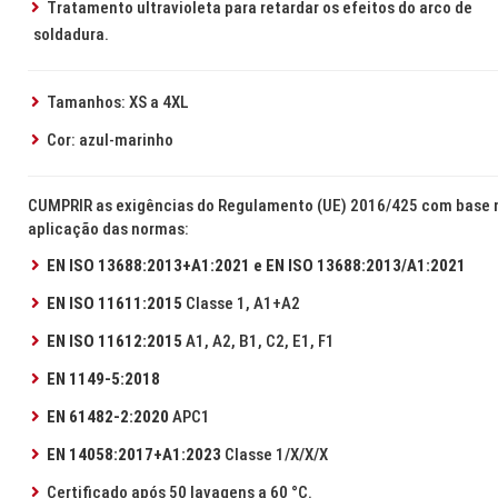
Tratamento ultravioleta para retardar os efeitos do arco de
soldadura.
Tamanhos: XS a 4XL
Cor: azul-marinho
CUMPRIR as exigências do Regulamento (UE) 2016/425 com base 
aplicação das normas:
EN ISO 13688:2013+A1:2021 e EN ISO 13688:2013/A1:2021
EN ISO 11611:2015
Classe 1, A1+A2
EN ISO 11612:2015
A1, A2, B1, C2, E1, F1
EN 1149-5:2018
EN 61482-2:2020
APC1
EN 14058:2017+A1:2023
Classe 1/X/X/X
Certificado após 50 lavagens a 60 °C.