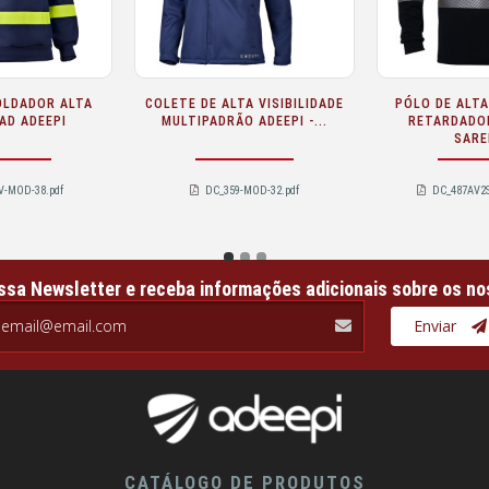
T-SHIRT ADEEPI
PÓLO IGNÍFUGO SAREMO
MODACRÍLICO T
ADEEPI MANGA CURTA
-MOD-16.pdf
FT_447-MOD-24_220525.pdf
DC_407-
ssa Newsletter e receba informações adicionais sobre os no
il.com
Enviar
CATÁLOGO DE PRODUTOS