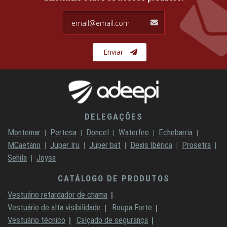
email@email.com
Enviar
DELEGAÇÕES
Montemar
Pertesa
Doncel
Waterfire
Echebarria
MCaetano
Juper Iru
Juper bat
Dexis Ibérica
Prosetra
Sehila
Joysa
CATÁLOGO DE PRODUTOS
Vestuário retardador de chama
Vestuário de alta visibilidade
Roupa Forte
Vestuário técnico
Calçado de segurança