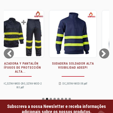
Prev
Next
Camisola de soldador
COLETE DE ALTA
ADEEPI
VISIBILIDADE MULTIPADRÃO
ADEEPI -...
DC_307-MOD-38.pdf
DC_359-MOD-32.pdf
Subscreva a nossa Newsletter e receba informações
adicionais sobre os nossos produtos.