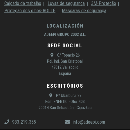
Calçado de trabalho
Luvas de segurança
3M-Proteção
Proteção dos olhos-BOLLÉ
Máscaras de segurança
LOCALIZACIÓN
ADEEPI GRUPO 2002 S.L.
SEDE SOCIAL
C/ Topacio 26
Pol. Ind. San Cristobal
47012 Valladolid
España
ESCRITÓRIOS
Pº Ubarburu, 39
Edif. ENERTIC - Ofic. 403
20014 San Sebastián - Gipuzkoa
983.219.355
info@adeepi.com