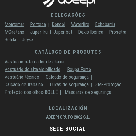
DELEGAÇÕES
Montemar
Pertesa
Doncel
Waterfire
Echebarria
MCaetano
Juper Iru
Juper bat
Dexis Ibérica
Prosetra
Sehila
Joysa
CATÁLOGO DE PRODUTOS
Vestuário retardador de chama
Vestuário de alta visibilidade
Roupa Forte
Vestuário técnico
Calçado de segurança
Calçado de trabalho
Luvas de segurança
3M-Proteção
Proteção dos olhos-BOLLÉ
Máscaras de segurança
LOCALIZACIÓN
ADEEPI GRUPO 2002 S.L.
SEDE SOCIAL