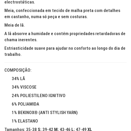
electrostáticas.
Meia, confeccionada em tecido de malha preta com detalhes
em castanho, numa só peça e sem costuras.
Meia de lã.
A lã absorve a humidade e contém propriedades retardadoras de
chama inerentes.
Estriasticidade suave para ajudar no conforto ao longo do dia de
trabalho.
COMPOSIÇÃO:
34% LÃ
34% VISCOSE
24% POLIESTILENO IGNITIVO
6% POLIAMIDA
1% BEKINOX® (ANTI STYLISH YARN)
1% ELASTANO
Tamanhos: 35-38
S
; 39-42
M
; 43-46
L
; 47-49
XL