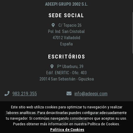
ADEEPI GRUPO 2002 S.L.
SEDE SOCIAL
C/ Topacio 26
Pol. Ind. San Cristobal
47012 Valladolid
España
ESCRITÓRIOS
Pº Ubarburu, 39
Edif. ENERTIC - Ofic. 403
20014 San Sebastián - Gipuzkoa
983.219.355
info@adeepi.com
Este sitio web utiliza cookies para optimizar tu navegación y realizar
Contacto e localização
Aviso legal
Política de cookies
labores analíticas. Para desactivarlas puedes configurar adecuadamente
tu navegador. Si continúas navegando consideramos que aceptas su uso.
Política de privacidade
Puedes obtener más información en nuestra Política de Cookies.
Política de Cookies