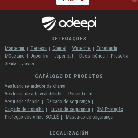
DELEGAÇÕES
Montemar
Pertesa
Doncel
Waterfire
Echebarria
MCaetano
Juper Iru
Juper bat
Dexis Ibérica
Prosetra
Sehila
Joysa
CATÁLOGO DE PRODUTOS
Vestuário retardador de chama
Vestuário de alta visibilidade
Roupa Forte
Vestuário técnico
Calçado de segurança
Calçado de trabalho
Luvas de segurança
3M-Proteção
Proteção dos olhos-BOLLÉ
Máscaras de segurança
LOCALIZACIÓN