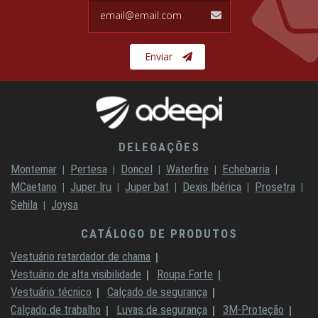
email@email.com
Enviar
DELEGAÇÕES
Montemar
Pertesa
Doncel
Waterfire
Echebarria
MCaetano
Juper Iru
Juper bat
Dexis Ibérica
Prosetra
Sehila
Joysa
CATÁLOGO DE PRODUTOS
Vestuário retardador de chama
Vestuário de alta visibilidade
Roupa Forte
Vestuário técnico
Calçado de segurança
Calçado de trabalho
Luvas de segurança
3M-Proteção