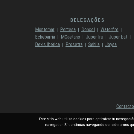
DELEGAÇÕES
Montemar
Pertesa
Doncel
Waterfire
Echebarria
MCaetano
Juper Iru
Juper bat
Dexis Ibérica
Prosetra
Sehila
Joysa
Contacto
Este sitio web utiliza cookies para optimizar tu navegaci
navegador. Si continúas navegando consideramos que