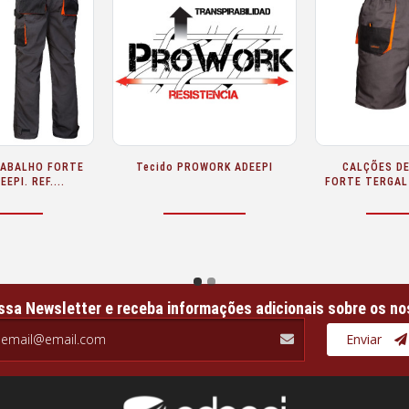
FORTE T-SHIRT DE ALGODÃO
FORTE COOLDRY PÓLO DE
ADEEPI
MANGA COMPRIDA ADEEPI
ssa Newsletter e receba informações adicionais sobre os no
il.com
Enviar