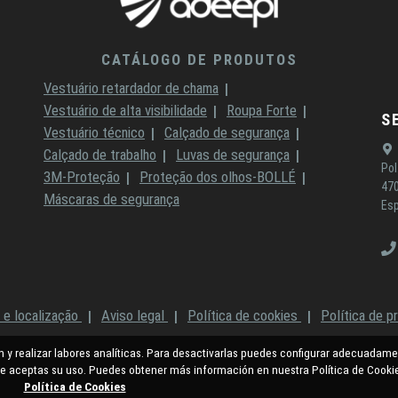
CATÁLOGO DE PRODUTOS
Vestuário retardador de chama
Vestuário de alta visibilidade
Roupa Forte
S
Vestuário técnico
Calçado de segurança
Calçado de trabalho
Luvas de segurança
Pol
3M-Proteção
Proteção dos olhos-BOLLÉ
470
Máscaras de segurança
Es
 e localização
Aviso legal
Política de cookies
Política de p
ón y realizar labores analíticas. Para desactivarlas puedes configurar adecuadame
 aceptas su uso. Puedes obtener más información en nuestra Política de Cooki
Política de Cookies