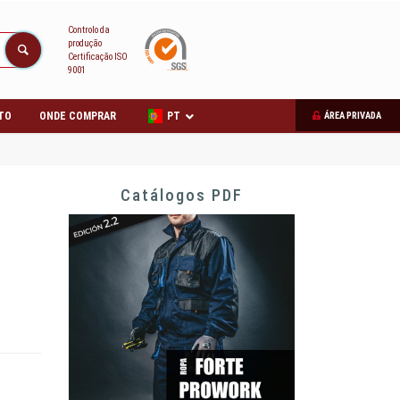
Controlo da
produção
Certificação ISO
9001
TO
ONDE COMPRAR
PT
ÁREA PRIVADA
Catálogos PDF