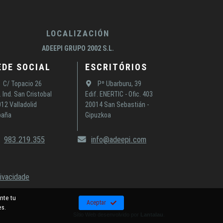
LOCALIZACIÓN
ADEEPI GRUPO 2002 S.L.
EDE SOCIAL
ESCRITÓRIOS
C/ Topacio 26
Pº Ubarburu, 39
. Ind. San Cristobal
Edif. ENERTIC - Ofic. 403
12 Valladolid
20014 San Sebastián -
paña
Gipuzkoa
983.219.355
info@adeepi.com
rivacidade
nte tu
Aceptar
es.
Sítio Web desenvolvido por
Lantalau
.