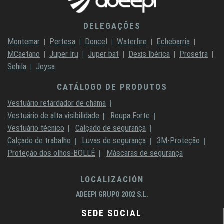
DELEGAÇÕES
Montemar
Pertesa
Doncel
Waterfire
Echebarria
MCaetano
Juper Iru
Juper bat
Dexis Ibérica
Prosetra
Sehila
Joysa
CATÁLOGO DE PRODUTOS
Vestuário retardador de chama
Vestuário de alta visibilidade
Roupa Forte
Vestuário técnico
Calçado de segurança
Calçado de trabalho
Luvas de segurança
3M-Proteção
Proteção dos olhos-BOLLÉ
Máscaras de segurança
LOCALIZACIÓN
ADEEPI GRUPO 2002 S.L.
SEDE SOCIAL