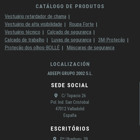
CATÁLOGO DE PRODUTOS
Vestuário retardador de chama
Vestuário de alta visibilidade
Roupa Forte
Vestuário técnico
Calçado de segurança
Calçado de trabalho
Luvas de segurança
3M-Proteção
Proteção dos olhos-BOLLÉ
Máscaras de segurança
LOCALIZACIÓN
ADEEPI GRUPO 2002 S.L.
SEDE SOCIAL
C/ Topacio 26
Pol. Ind. San Cristobal
47012 Valladolid
España
ESCRITÓRIOS
Pº Ubarburu, 39