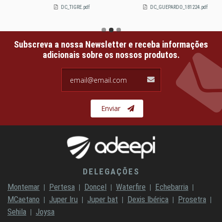
DC_TIGRE.pdf
DC_GUEPARDO_181224.pdf
Subscreva a nossa Newsletter e receba informações
adicionais sobre os nossos produtos.
email@email.com
Enviar
DELEGAÇÕES
Montemar
Pertesa
Doncel
Waterfire
Echebarria
MCaetano
Juper Iru
Juper bat
Dexis Ibérica
Prosetra
Sehila
Joysa