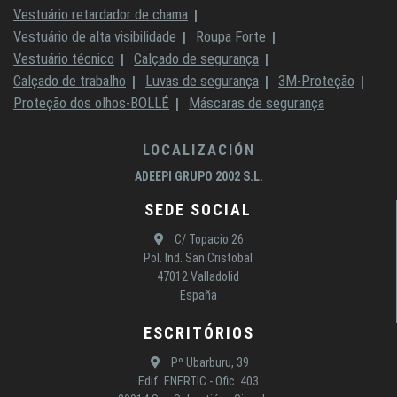
Vestuário retardador de chama
Vestuário de alta visibilidade
Roupa Forte
Vestuário técnico
Calçado de segurança
Calçado de trabalho
Luvas de segurança
3M-Proteção
Proteção dos olhos-BOLLÉ
Máscaras de segurança
LOCALIZACIÓN
ADEEPI GRUPO 2002 S.L.
SEDE SOCIAL
C/ Topacio 26
Pol. Ind. San Cristobal
47012 Valladolid
España
ESCRITÓRIOS
Pº Ubarburu, 39
Edif. ENERTIC - Ofic. 403