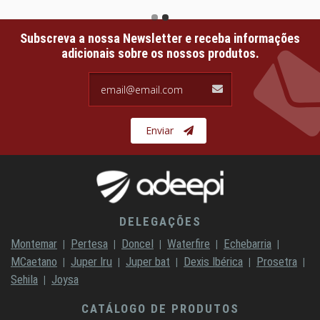
Subscreva a nossa Newsletter e receba informações
adicionais sobre os nossos produtos.
email@email.com
Enviar
DELEGAÇÕES
Montemar
Pertesa
Doncel
Waterfire
Echebarria
MCaetano
Juper Iru
Juper bat
Dexis Ibérica
Prosetra
Sehila
Joysa
CATÁLOGO DE PRODUTOS