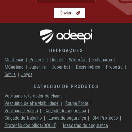
Enviar
DELEGAÇÕES
Montemar
Pertesa
Doncel
Waterfire
Echebarria
MCaetano
Juper Iru
Juper bat
Dexis Ibérica
Prosetra
Sehila
Joysa
CATÁLOGO DE PRODUTOS
Vestuário retardador de chama
Vestuário de alta visibilidade
Roupa Forte
Vestuário técnico
Calçado de segurança
Calçado de trabalho
Luvas de segurança
3M-Proteção
Proteção dos olhos-BOLLÉ
Máscaras de segurança