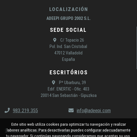
LOCALIZACIÓN
ADEEPI GRUPO 2002 S.L.
SEDE SOCIAL
C/ Topacio 26
Pol. Ind. San Cristobal
47012 Valladolid
España
ESCRITÓRIOS
Pº Ubarburu, 39
Edif. ENERTIC - Ofic. 403
20014 San Sebastián - Gipuzkoa
983.219.355
info@adeepi.com
Este sitio web utiliza cookies para optimizar tu navegación y realizar
Contacto e localização
Aviso legal
Política de cookies
labores analíticas. Para desactivarlas puedes configurar adecuadamente
tu navegador. Si continúas navegando consideramos que aceptas su uso.