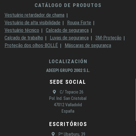
CATÁLOGO DE PRODUTOS
Vestuário retardador de chama
Vestuário de alta visibilidade
Roupa Forte
Vestuário técnico
Calçado de segurança
Calçado de trabalho
Luvas de segurança
3M-Proteção
Proteção dos olhos-BOLLÉ
Máscaras de segurança
LOCALIZACIÓN
ADEEPI GRUPO 2002 S.L.
SEDE SOCIAL
C/ Topacio 26
Pol. Ind. San Cristobal
47012 Valladolid
España
ESCRITÓRIOS
Pº Ubarburu, 39