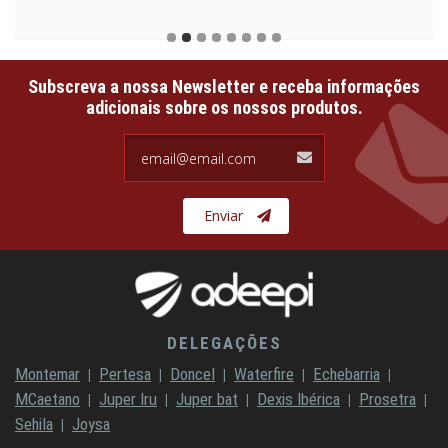
Subscreva a nossa Newsletter e receba informações
adicionais sobre os nossos produtos.
email@email.com
Enviar
DELEGAÇÕES
Montemar
Pertesa
Doncel
Waterfire
Echebarria
MCaetano
Juper Iru
Juper bat
Dexis Ibérica
Prosetra
Sehila
Joysa