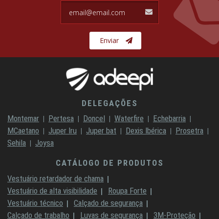
email@email.com
Enviar
DELEGAÇÕES
Montemar
Pertesa
Doncel
Waterfire
Echebarria
MCaetano
Juper Iru
Juper bat
Dexis Ibérica
Prosetra
Sehila
Joysa
CATÁLOGO DE PRODUTOS
Vestuário retardador de chama
Vestuário de alta visibilidade
Roupa Forte
Vestuário técnico
Calçado de segurança
Calçado de trabalho
Luvas de segurança
3M-Proteção