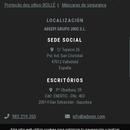
Proteção dos olhos-BOLLÉ
Máscaras de segurança
LOCALIZACIÓN
ADEEPI GRUPO 2002 S.L.
SEDE SOCIAL
C/ Topacio 26
Pol. Ind. San Cristobal
47012 Valladolid
España
ESCRITÓRIOS
Pº Ubarburu, 39
Edif. ENERTIC - Ofic. 403
20014 San Sebastián - Gipuzkoa
983.219.355
info@adeepi.com
Este sitio web utiliza cookies para optimizar tu navegación y realizar