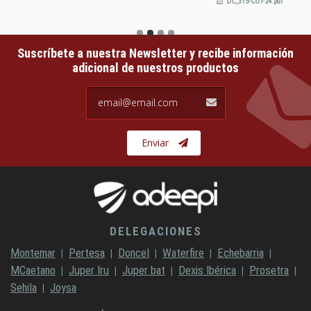
DC_315-COT-24.pdf
Suscríbete a nuestra Newsletter y recibe información
adicional de nuestros productos
email@email.com
Enviar
DELEGACIONES
Montemar
Pertesa
Doncel
Waterfire
Echebarria
MCaetano
Juper Iru
Juper bat
Dexis Ibérica
Prosetra
Sehila
Joysa