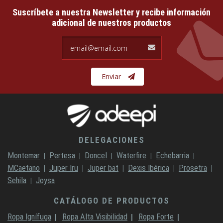
Suscríbete a nuestra Newsletter y recibe información
adicional de nuestros productos
email@email.com
Enviar
DELEGACIONES
Montemar
Pertesa
Doncel
Waterfire
Echebarria
MCaetano
Juper Iru
Juper bat
Dexis Ibérica
Prosetra
Sehila
Joysa
CATÁLOGO DE PRODUCTOS
Ropa Ignífuga
Ropa Alta Visibilidad
Ropa Forte