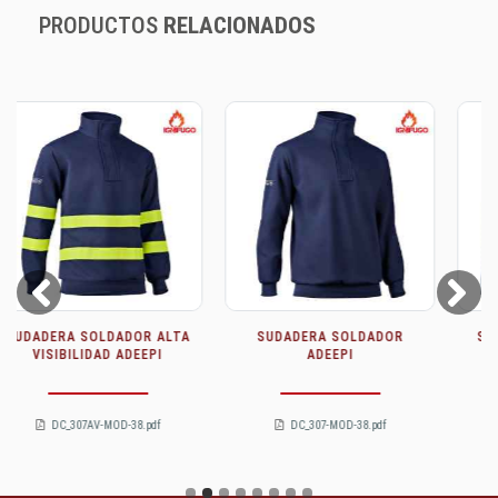
PRODUCTOS
RELACIONADOS
Prev
Next
SUDADERA SOLDADOR
SOFTSHELL MULTINORMA
ADEEPI
ADEEPI
DC_307-MOD-38.pdf
DC_359-MOD-32.pdf