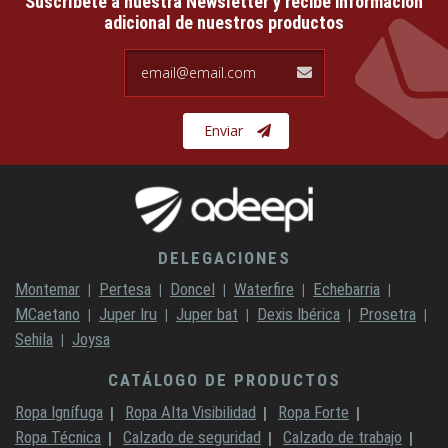
Suscríbete a nuestra Newsletter y recibe información
adicional de nuestros productos
email@email.com
Enviar
DELEGACIONES
Montemar
Pertesa
Doncel
Waterfire
Echebarria
MCaetano
Juper Iru
Juper bat
Dexis Ibérica
Prosetra
Sehila
Joysa
CATÁLOGO DE PRODUCTOS
Ropa Ignífuga
Ropa Alta Visibilidad
Ropa Forte
Ropa Técnica
Calzado de seguridad
Calzado de trabajo