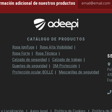
email@email.com
ormación adicional de nuestros productos
CATÁLOGO DE PRODUCTOS
Ropa Ignífuga
Ropa Alta Visibilidad
Ropa Forte
Ropa Técnica
S
Calzado de seguridad
Calzado de trabajo
Guantes de seguridad
3M-Protección
Pol
Protección ocular-BOLLÉ
Mascarillas de seguridad
470
Es
 y Localización
Aviso legal
Política de Cookies
Política de 