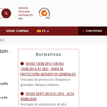
Control de
Fabricación
Certificado ISO
9001
DÓNDE COMPRAR
ES
ZONA PRIVADA
E 2
EPI -
Normativas
EN ISO 13688:2013 y EN ISO
13688:2013/A1:2021 - ROPA DE
PROTECCIÓN. REQUISITOS GENERALES
Vestuario de protección. Requisitos
cuello
generales. Riesgos mínimos.
EN ISO 20471:2013/A1:2016 - ALTA
 y en
VISIBILIDAD
Vestuario de señalización de alta