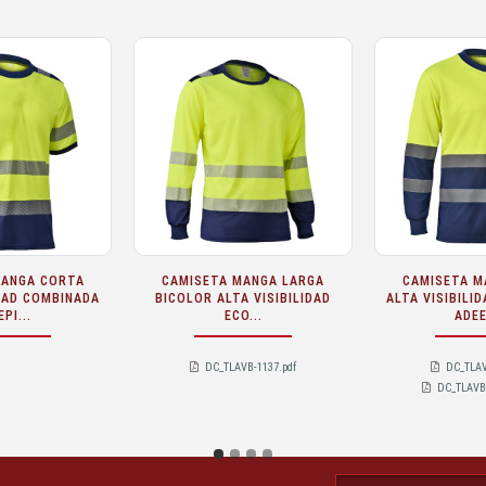
R FORTE ALTA
SUDADERA ALTA VISIBILIDAD
JERSEY 1/2
DEEPI - CLASE 2
COMBINADA ADEEPI - CLASE 2
ALTA VIS
COMBIN
V-1225.pdf
DC_SAVB-1135.pdf
DC_JAV
-1225-NA.pdf
DC_SAVB-1135-NA.pdf