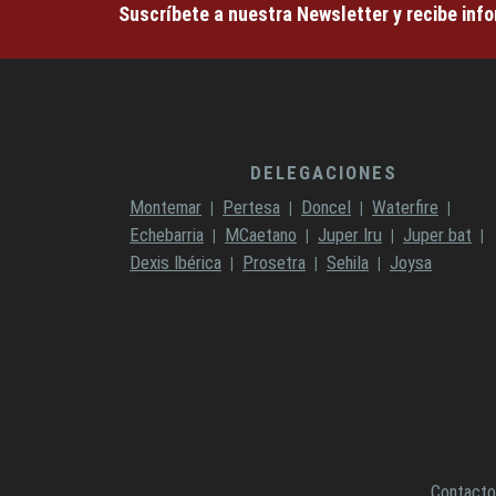
Suscríbete a nuestra Newsletter y recibe inf
DELEGACIONES
Montemar
Pertesa
Doncel
Waterfire
Echebarria
MCaetano
Juper Iru
Juper bat
Dexis Ibérica
Prosetra
Sehila
Joysa
Contacto