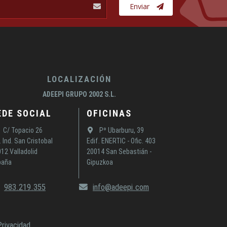
Enviar
LOCALIZACIÓN
ADEEPI GRUPO 2002 S.L.
EDE SOCIAL
OFICINAS
C/ Topacio 26
Pº Ubarburu, 39
. Ind. San Cristobal
Edif. ENERTIC - Ofic. 403
12 Valladolid
20014 San Sebastián -
paña
Gipuzkoa
983.219.355
info@adeepi.com
Privacidad