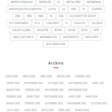
PATRÓN FEMENINO
PANTALÓN
O1
METAL FREE
MEMBRANA
MANIPULACIÓN ALIMENTOS
LLUVIA
LG
HRO
HI
GUANTES
FRÍO
FRÍO
FRIO
FO
ESD
ECO-SAFETY BY ADEEPI
ECO SOSTENIBLE
ECO
CONJUNTO
CI
CHALECO
CALZADO
CALOR Y LLAMA
CALCETÍN
BOTAS
BOTAS
BOTA
ATPV
ARCO ELÉCTRICO
ANTIIMPACTOS
ANTIESTÁTICO
ANTICORTE
ALTA VISIBILIDAD
Archivo
JUNIO 2026
MAYO 2026
ABRIL 2026
MARZO 2026
FEBRERO 2026
ENERO 2026
NOVIEMBRE 2025
OCTUBRE 2025
SEPTIEMBRE 2025
ABRIL 2025
MARZO 2025
FEBRERO 2025
NOVIEMBRE 2024
SEPTIEMBRE 2024
FEBRERO 2024
ENERO 2024
SEPTIEMBRE 2023
JUNIO 2023
MAYO 2023
MARZO 2023
FEBRERO 2023
DICIEMBRE 2022
NOVIEMBRE 2022
OCTUBRE 2022
JULIO 2022
JUNIO 2022
MAYO 2022
ABRIL 2022
MARZO 2022