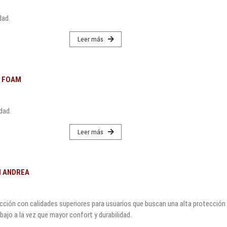
dad.
Leer más
Y FOAM
dad.
Leer más
d ANDREA
cción con calidades superiores para usuarios que buscan una alta protección
ajo a la vez que mayor confort y durabilidad.