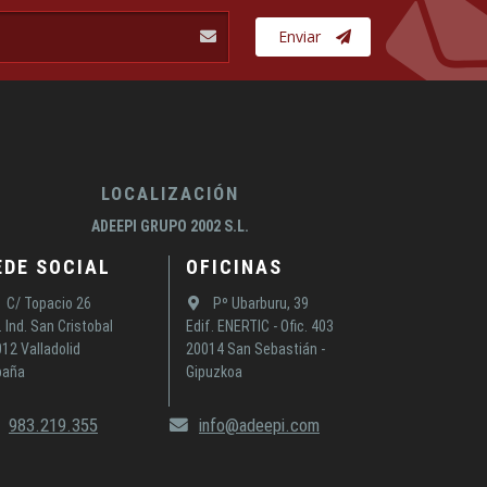
Enviar
LOCALIZACIÓN
ADEEPI GRUPO 2002 S.L.
EDE SOCIAL
OFICINAS
C/ Topacio 26
Pº Ubarburu, 39
. Ind. San Cristobal
Edif. ENERTIC - Ofic. 403
12 Valladolid
20014 San Sebastián -
paña
Gipuzkoa
983.219.355
info@adeepi.com