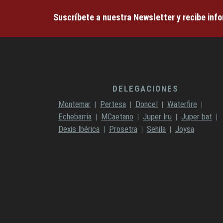
Suscríbete a nuestra Newsletter y recibe inf
DELEGACIONES
Montemar
Pertesa
Doncel
Waterfire
Echebarria
MCaetano
Juper Iru
Juper bat
Dexis Ibérica
Prosetra
Sehila
Joysa