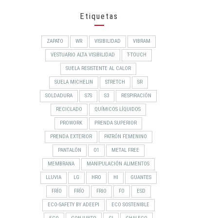
Etiquetas
ZAPATO
WR
VISIBILIDAD
VIBRAM
VESTUARIO ALTA VISIBILIDAD
T-TOUCH
SUELA RESISTENTE AL CALOR
SUELA MICHELIN
STRETCH
SR
SOLDADURA
S7S
S3
RESPIRACIÓN
RECICLADO
QUÍMICOS LÍQUIDOS
PROWORK
PRENDA SUPERIOR
PRENDA EXTERIOR
PATRÓN FEMENINO
PANTALÓN
O1
METAL FREE
MEMBRANA
MANIPULACIÓN ALIMENTOS
LLUVIA
LG
HRO
HI
GUANTES
FRÍO
FRÍO
FRIO
FO
ESD
ECO-SAFETY BY ADEEPI
ECO SOSTENIBLE