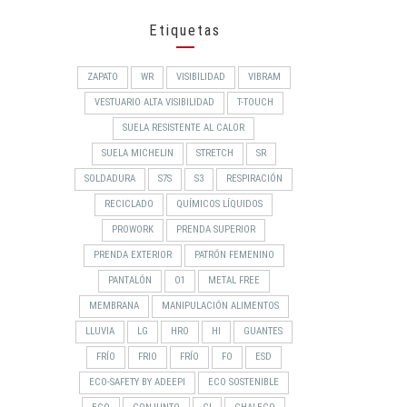
Etiquetas
ZAPATO
WR
VISIBILIDAD
VIBRAM
VESTUARIO ALTA VISIBILIDAD
T-TOUCH
SUELA RESISTENTE AL CALOR
SUELA MICHELIN
STRETCH
SR
SOLDADURA
S7S
S3
RESPIRACIÓN
RECICLADO
QUÍMICOS LÍQUIDOS
PROWORK
PRENDA SUPERIOR
PRENDA EXTERIOR
PATRÓN FEMENINO
PANTALÓN
O1
METAL FREE
MEMBRANA
MANIPULACIÓN ALIMENTOS
LLUVIA
LG
HRO
HI
GUANTES
FRÍO
FRIO
FRÍO
FO
ESD
ECO-SAFETY BY ADEEPI
ECO SOSTENIBLE