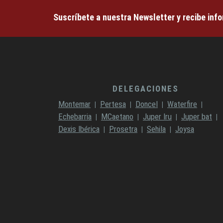
Suscríbete a nuestra Newsletter y recibe inf
DELEGACIONES
Montemar
Pertesa
Doncel
Waterfire
Echebarria
MCaetano
Juper Iru
Juper bat
Dexis Ibérica
Prosetra
Sehila
Joysa