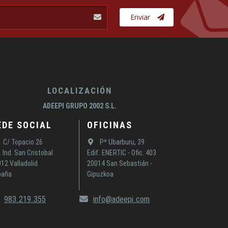
Enviar
LOCALIZACIÓN
ADEEPI GRUPO 2002 S.L.
EDE SOCIAL
OFICINAS
C/ Topacio 26
Pº Ubarburu, 39
. Ind. San Cristobal
Edif. ENERTIC - Ofic. 403
12 Valladolid
20014 San Sebastián -
paña
Gipuzkoa
983.219.355
info@adeepi.com