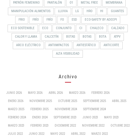
PATRÓN FEMENINO
PANTALÓN
O1
METAL FREE
MEMBRANA
MANIPULACIÓN ALIMENTOS
LLUVIA
LG
HRO
HI
GUANTES
FRIO
FRÍO
FRÍO
FO
ESD
ECO-SAFETY BY ADEEPI
ECO SOSTENIBLE
ECO
CONJUNTO
CI
CHALECO
CALZADO
CALOR Y LLAMA
CALCETÍN
BOTAS
BOTAS
BOTA
ATPV
ARCO ELÉCTRICO
ANTIIMPACTOS
ANTIESTÁTICO
ANTICORTE
ALTA VISIBILIDAD
Archivo
JUNIO 2026
MAYO 2026
ABRIL 2026
MARZO 2026
FEBRERO 2026
ENERO 2026
NOVIEMBRE 2025
OCTUBRE 2025
SEPTIEMBRE 2025
ABRIL 2025
MARZO 2025
FEBRERO 2025
NOVIEMBRE 2024
SEPTIEMBRE 2024
FEBRERO 2024
ENERO 2024
SEPTIEMBRE 2023
JUNIO 2023
MAYO 2023
MARZO 2023
FEBRERO 2023
DICIEMBRE 2022
NOVIEMBRE 2022
OCTUBRE 2022
JULIO 2022
JUNIO 2022
MAYO 2022
ABRIL 2022
MARZO 2022