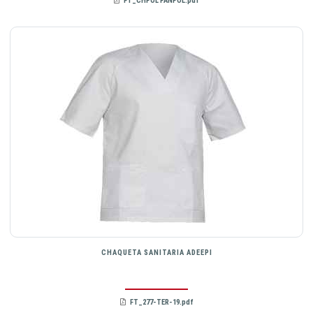
FT_CHPOL PANPOL.pdf
CHAQUETA SANITARIA ADEEPI
FT_277-TER-19.pdf