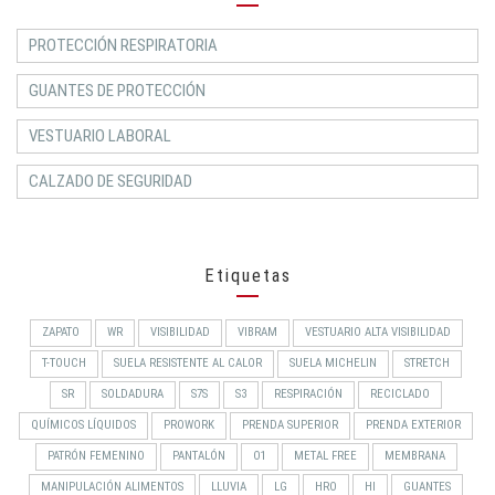
PROTECCIÓN RESPIRATORIA
GUANTES DE PROTECCIÓN
VESTUARIO LABORAL
CALZADO DE SEGURIDAD
Etiquetas
ZAPATO
WR
VISIBILIDAD
VIBRAM
VESTUARIO ALTA VISIBILIDAD
T-TOUCH
SUELA RESISTENTE AL CALOR
SUELA MICHELIN
STRETCH
SR
SOLDADURA
S7S
S3
RESPIRACIÓN
RECICLADO
QUÍMICOS LÍQUIDOS
PROWORK
PRENDA SUPERIOR
PRENDA EXTERIOR
PATRÓN FEMENINO
PANTALÓN
O1
METAL FREE
MEMBRANA
MANIPULACIÓN ALIMENTOS
LLUVIA
LG
HRO
HI
GUANTES