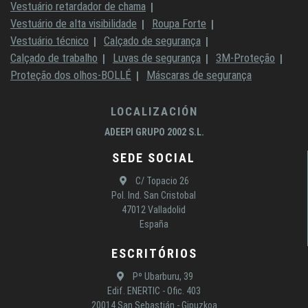
Vestuário retardador de chama
Vestuário de alta visibilidade
Roupa Forte
Vestuário técnico
Calçado de segurança
Calçado de trabalho
Luvas de segurança
3M-Proteção
Proteção dos olhos-BOLLÉ
Máscaras de segurança
LOCALIZACIÓN
ADEEPI GRUPO 2002 S.L.
SEDE SOCIAL
C/ Topacio 26
Pol. Ind. San Cristobal
47012 Valladolid
España
ESCRITÓRIOS
Pº Ubarburu, 39
Edif. ENERTIC - Ofic. 403
20014 San Sebastián - Gipuzkoa