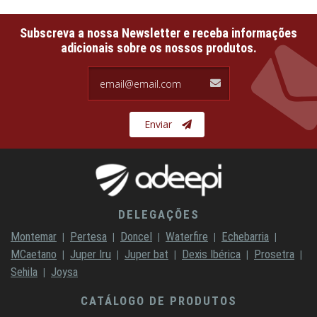
Subscreva a nossa Newsletter e receba informações
adicionais sobre os nossos produtos.
email@email.com
Enviar
DELEGAÇÕES
Montemar
Pertesa
Doncel
Waterfire
Echebarria
MCaetano
Juper Iru
Juper bat
Dexis Ibérica
Prosetra
Sehila
Joysa
CATÁLOGO DE PRODUTOS