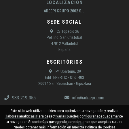
LOCALIZACIÓN
ADEEPI GRUPO 2002 S.L.
SEDE SOCIAL
C/ Topacio 26
Pol. Ind. San Cristobal
47012 Valladolid
España
ESCRITÓRIOS
Pº Ubarburu, 39
Edif. ENERTIC - Ofic. 403
20014 San Sebastián - Gipuzkoa
983.219.355
info@adeepi.com
Este sitio web utiliza cookies para optimizar tu navegación y realizar
Contacto e localização
Aviso legal
Política de cookies
labores analíticas. Para desactivarlas puedes configurar adecuadamente
tu navegador. Si continúas navegando consideramos que aceptas su uso.
Política de privacidade
Puedes obtener más información en nuestra Política de Cookies.