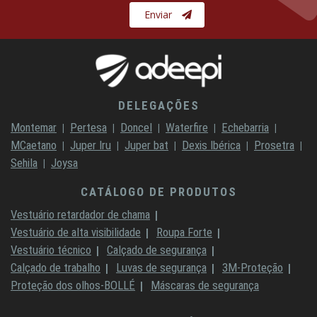
Enviar
DELEGAÇÕES
Montemar
Pertesa
Doncel
Waterfire
Echebarria
MCaetano
Juper Iru
Juper bat
Dexis Ibérica
Prosetra
Sehila
Joysa
CATÁLOGO DE PRODUTOS
Vestuário retardador de chama
Vestuário de alta visibilidade
Roupa Forte
Vestuário técnico
Calçado de segurança
Calçado de trabalho
Luvas de segurança
3M-Proteção
Proteção dos olhos-BOLLÉ
Máscaras de segurança