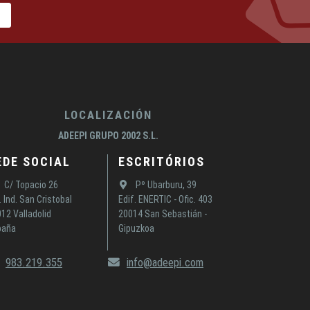
LOCALIZACIÓN
ADEEPI GRUPO 2002 S.L.
EDE SOCIAL
ESCRITÓRIOS
C/ Topacio 26
Pº Ubarburu, 39
. Ind. San Cristobal
Edif. ENERTIC - Ofic. 403
12 Valladolid
20014 San Sebastián -
paña
Gipuzkoa
983.219.355
info@adeepi.com