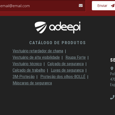
il.com
Enviar
CATÁLOGO DE PRODUTOS
Vestuário retardador de chama
Vestuário de alta visibilidade
Roupa Forte
S
Vestuário técnico
Calçado de segurança
Calçado de trabalho
Luvas de segurança
Pol
3M-Proteção
Proteção dos olhos-BOLLÉ
470
Máscaras de segurança
Es