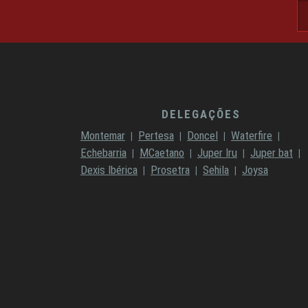
email@ema
DELEGAÇÕES
Montemar
Pertesa
Doncel
Waterfire
Echebarria
MCaetano
Juper Iru
Juper bat
Dexis Ibérica
Prosetra
Sehila
Joysa