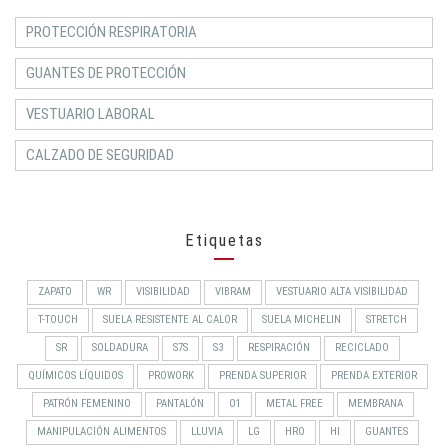
PROTECCIÓN RESPIRATORIA
GUANTES DE PROTECCIÓN
VESTUARIO LABORAL
CALZADO DE SEGURIDAD
Etiquetas
ZAPATO
WR
VISIBILIDAD
VIBRAM
VESTUARIO ALTA VISIBILIDAD
T-TOUCH
SUELA RESISTENTE AL CALOR
SUELA MICHELIN
STRETCH
SR
SOLDADURA
S7S
S3
RESPIRACIÓN
RECICLADO
QUÍMICOS LÍQUIDOS
PROWORK
PRENDA SUPERIOR
PRENDA EXTERIOR
PATRÓN FEMENINO
PANTALÓN
O1
METAL FREE
MEMBRANA
MANIPULACIÓN ALIMENTOS
LLUVIA
LG
HRO
HI
GUANTES