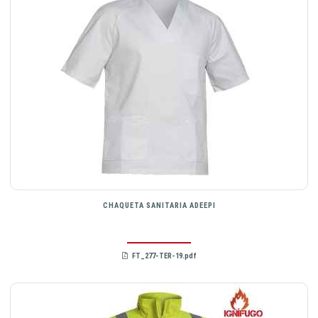
CHAQUETA SANITARIA ADEEPI
FT_277-TER-19.pdf